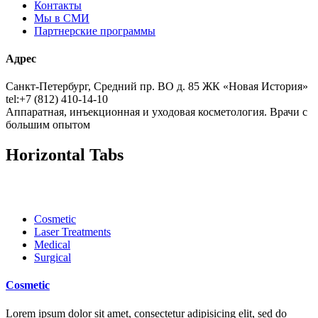
Контакты
Мы в СМИ
Партнерские программы
Адрес
Санкт-Петербург, Средний пр. ВО д. 85 ЖК «Новая История»
tel:+7 (812) 410-14-10
Аппаратная, инъекционная и уходовая косметология. Врачи с
большим опытом
Horizontal Tabs
Cosmetic
Laser Treatments
Medical
Surgical
Cosmetic
Lorem ipsum dolor sit amet, consectetur adipisicing elit, sed do