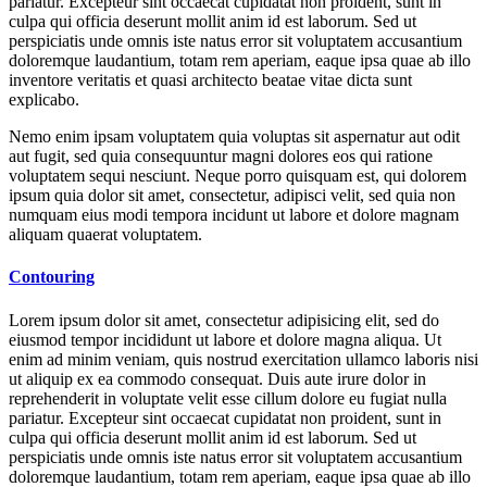
pariatur. Excepteur sint occaecat cupidatat non proident, sunt in
culpa qui officia deserunt mollit anim id est laborum. Sed ut
perspiciatis unde omnis iste natus error sit voluptatem accusantium
doloremque laudantium, totam rem aperiam, eaque ipsa quae ab illo
inventore veritatis et quasi architecto beatae vitae dicta sunt
explicabo.
Nemo enim ipsam voluptatem quia voluptas sit aspernatur aut odit
aut fugit, sed quia consequuntur magni dolores eos qui ratione
voluptatem sequi nesciunt. Neque porro quisquam est, qui dolorem
ipsum quia dolor sit amet, consectetur, adipisci velit, sed quia non
numquam eius modi tempora incidunt ut labore et dolore magnam
aliquam quaerat voluptatem.
Contouring
Lorem ipsum dolor sit amet, consectetur adipisicing elit, sed do
eiusmod tempor incididunt ut labore et dolore magna aliqua. Ut
enim ad minim veniam, quis nostrud exercitation ullamco laboris nisi
ut aliquip ex ea commodo consequat. Duis aute irure dolor in
reprehenderit in voluptate velit esse cillum dolore eu fugiat nulla
pariatur. Excepteur sint occaecat cupidatat non proident, sunt in
culpa qui officia deserunt mollit anim id est laborum. Sed ut
perspiciatis unde omnis iste natus error sit voluptatem accusantium
doloremque laudantium, totam rem aperiam, eaque ipsa quae ab illo