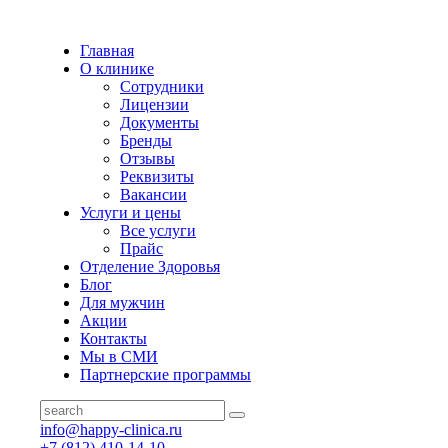
Главная
О клинике
Сотрудники
Лицензии
Документы
Бренды
Отзывы
Реквизиты
Вакансии
Услуги и цены
Все услуги
Прайс
Отделение Здоровья
Блог
Для мужчин
Акции
Контакты
Мы в СМИ
Партнерские программы
info@happy-clinica.ru
+7 (812) 410-14-10