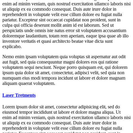
enim ad minim veniam, quis nostrud exercitation ullamco laboris nisi
ut aliquip ex ea commodo consequat. Duis aute irure dolor in
reprehenderit in voluptate velit esse cillum dolore eu fugiat nulla
pariatur. Excepteur sint occaecat cupidatat non proident, sunt in
culpa qui officia deserunt mollit anim id est laborum. Sed ut
perspiciatis unde omnis iste natus error sit voluptatem accusantium
doloremque laudantium, totam rem aperiam, eaque ipsa quae ab illo
inventore veritatis et quasi architecto beatae vitae dicta sunt
explicabo.
Nemo enim ipsam voluptatem quia voluptas sit aspernatur aut odit
aut fugit, sed quia consequuntur magni dolores eos qui ratione
voluptatem sequi nesciunt. Neque porro quisquam est, qui dolorem
ipsum quia dolor sit amet, consectetur, adipisci velit, sed quia non
numquam eius modi tempora incidunt ut labore et dolore magnam
aliquam quaerat voluptatem.
Laser Tretments
Lorem ipsum dolor sit amet, consectetur adipisicing elit, sed do
eiusmod tempor incididunt ut labore et dolore magna aliqua. Ut
enim ad minim veniam, quis nostrud exercitation ullamco laboris nisi
ut aliquip ex ea commodo consequat. Duis aute irure dolor in
reprehenderit in voluptate velit esse cillum dolore eu fugiat nulla