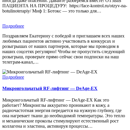
иногда даже опасений. Давайте разберемся вместе! ОТЗЫВ
ПАЦИЕНТА НА ПРОЦЕДУРУ: https://face-kontrol.ru/otzyv-na-
botulinoterapiy/ Миф 1: Ботокс — это только для…
Подробнее
Поздравляем Екатерину с победой и приглашаем всех наших
любимых пациентов активно участвовать в конкурсах и
розыгрышах от наших партнеров, которые мы проводим в
наших соцсетях регулярно! Чтобы не пропустить следующий
розыгрыш, проверьте прямо сейчас свои подписки на наш
телеграм-канал,…
Подробнее
Микроигольчатый RF-лифтинг — DeAge-EX
Микроигольчатый RF-лифтинг — DeAge-EX Как это
работает? Микроиглы аккуратно проникают в кожу, а
радиочастотная энергия передается на нужную глубину, где
она нагревает ткани до необходимой температуры. Это тепло
и механические проколы стимулируют естественный рост
коллагена и эластина, активируя процессы…