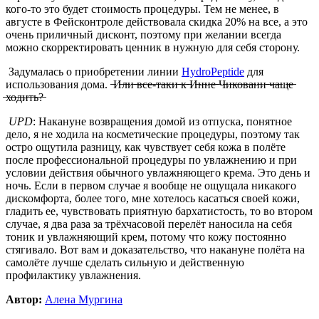
кого-то это будет стоимость процедуры. Тем не менее, в
августе в Фейсконтроле действовала скидка 20% на все, а это
очень приличный дисконт, поэтому при желании всегда
можно скорректировать ценник в нужную для себя сторону.
Задумалась о приобретении линии
HydrоPeptide
для
использования дома. ̶И̶л̶и̶ ̶в̶с̶е̶-̶т̶а̶к̶и̶ ̶к̶ ̶И̶н̶н̶е̶ ̶Ч̶и̶к̶о̶в̶а̶н̶и̶ ̶ч̶а̶щ̶е̶
̶х̶о̶д̶и̶т̶ь̶?̶
UPD
: Накануне возвращения домой из отпуска, понятное
дело, я не ходила на косметические процедуры, поэтому так
остро ощутила разницу, как чувствует себя кожа в полёте
после профессиональной процедуры по увлажнению и при
условии действия обычного увлажняющего крема. Это день и
ночь. Если в первом случае я вообще не ощущала никакого
дискомфорта, более того, мне хотелось касаться своей кожи,
гладить ее, чувствовать приятную бархатистость, то во втором
случае, я два раза за трёхчасовой перелёт наносила на себя
тоник и увлажняющий крем, потому что кожу постоянно
стягивало. Вот вам и доказательство, что накануне полёта на
самолёте лучше сделать сильную и действенную
профилактику увлажнения.
Автор:
Алена Мургина