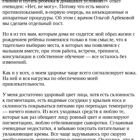
̶г̶л̶и̶н̶о̶й̶ ̶и̶ ̶п̶у̶г̶а̶т̶ь̶ ̶р̶е̶б̶ё̶н̶к̶а̶ ̶в̶ ̶д̶о̶м̶а̶ш̶н̶и̶х̶ ̶у̶с̶л̶о̶в̶и̶я̶х̶?̶
»
ответ
очевиден: «Нет, не могу». Потому что есть много
противопоказаний, в-первую очередь, на инъекционные и
аппаратные процедуры. Об этом с врачом Ольгой Арбековой
мы сделаем отдельный пост.
Но я из тех мам, которым дома не сидится: мой образ жизни с
рождением ребёнка поменялся только в том смысле, что я
тщательно выбираю места, в которых мы появляемся с
малышом вместе, при этом работа, встречи, тренинги,
консультации и собственное обучение — все осталось без
изменений.
Как и у всех, о моем здоровье чаще всего сигнализирует кожа.
На ней и вся нагрузка по обеспечению моей
привлекательности.
У меня достаточно здоровый цвет лица, хотя есть склонность
к пигментации, есть видимые сосудики у крыльев носа и
склонность покрываться пятнами при перепадах температур
— ничего нового. Из всех уходовых средств я люблю те,
которые как раз обещают лицу ровный цвет и нивелируют
пигментацию, люблю отбеливающие сыворотки. Сглаживая
очевидные недостатки, я забываю покупать питательные и
увлажняющие кремы. Все чаще задумываюсь про скорую
необходимость антивозрастных препаратов. Оказалось, что в