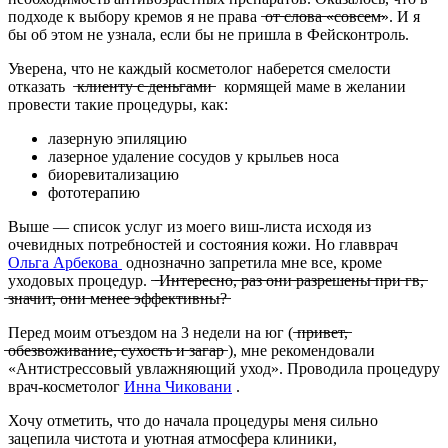
подходе к выбору кремов я не права ̶о̶т̶ ̶с̶л̶о̶в̶а̶ ̶«̶с̶о̶в̶с̶е̶м̶»
. И я
бы об этом не узнала, если бы не пришла в Фейсконтроль.
Уверена, что не каждый косметолог наберется смелости
отказать ̶к̶л̶и̶е̶н̶т̶у̶ ̶с̶ ̶д̶е̶н̶ь̶г̶а̶м̶и̶
кормящей маме в желании
провести такие процедуры, как:
лазерную эпиляцию
лазерное удаление сосудов у крыльев носа
биоревитализацию
фототерапию
Выше — список услуг из моего виш-листа исходя из
очевидных потребностей и состояния кожи. Но главврач
Ольга Арбекова
однозначно запретила мне все, кроме
уходовых процедур. ̶ ̶И̶н̶т̶е̶р̶е̶с̶н̶о̶,̶ ̶р̶а̶з̶ ̶о̶н̶и̶ ̶р̶а̶з̶р̶е̶ш̶е̶н̶ы̶ ̶п̶р̶и̶ ̶г̶в̶,̶
̶з̶н̶а̶ч̶и̶т̶,̶ ̶о̶н̶и̶ ̶м̶е̶н̶е̶е̶ ̶э̶ф̶ф̶е̶к̶т̶и̶в̶н̶ы̶?̶
Перед моим отъездом на 3 недели на юг ( ̶п̶р̶и̶в̶е̶т̶,̶
̶о̶б̶е̶з̶в̶о̶ж̶и̶в̶а̶н̶и̶е̶,̶ ̶с̶у̶х̶о̶с̶т̶ь̶ ̶и̶ ̶з̶а̶г̶а̶р̶
), мне рекомендовали
«Антистрессовый увлажняющий уход». Проводила процедуру
врач-косметолог
Инна Чиковани
.
Хочу отметить, что до начала процедуры меня сильно
зацепила чистота и уютная атмосфера клиники,