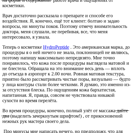
̶н̶а̶ ̶ф̶о̶р̶м̶е̶ ̶и̶ ̶с̶о̶д̶е̶р̶ж̶а̶н̶и̶и̶
работе врача и ощущениях от
косметики.
Врач достаточно рассказала о препарате и способе его
воздействия. Я, конечно, ещё тот клиент: болтаю и задаю
вопросы, ни минуты покоя. Поэтому отмечу внимательность
доктора, меня слушали, не перебивая, все, что меня
интересовало, я узнала.
Теперь о косметике
HydrоPeptide
. Это американская марка, до
процедуры я о ней ничего не знала, поклонницей не являюсь,
поэтому напишу максимально непредвзято. Мне точно
понравилось, что кожа после процедуры выглядела матовой и
не блестела. Обращала на это внимание весь день — вплоть
до отъезда в аэропорт к 2.00 ночи. Ровная матовая текстура,
приятно было рассматривать чистые поры, визуально — будто
у лица контуры стали более четкими. Я думаю, это именно из-
за отсутствия блеска. По ощущениям кожа бархатистая,
напитанная. Я, правда, совсем не чувствовала никакой
сухости во время перелёта.
Во время процедуры, конечно, полный улёт от массажа ̶д̶а̶й̶т̶е̶
̶д̶в̶а̶
(
выделить зачеркнутым шрифтом!)
, от прикосновений
нежных рук мастера своего дела.
Про минусы мне написать нечего, но предположу, что для