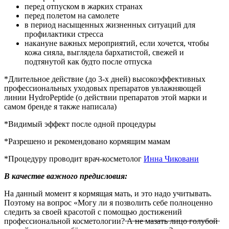
перед отпуском в жарких странах
перед полетом на самолете
в период насыщенных жизненных ситуаций для
профилактики стресса
накануне важных мероприятий, если хочется, чтобы
кожа сияла, выглядела бархатистой, свежей и
подтянутой как будто после отпуска
*Длительное действие (до 3-х дней) высокоэффективных
профессиональных уходовых препаратов увлажняющей
линии HydrоPeptide (о действии препаратов этой марки и
самом бренде я также написала)
*Видимый эффект после одной процедуры
*Разрешено и рекомендовано кормящим мамам
*Процедуру проводит врач-косметолог
Инна Чиковани
В качестве важного предисловия:
На данный момент я кормящая мать, и это надо учитывать.
Поэтому на вопрос «Могу ли я позволить себе полноценно
следить за своей красотой с помощью достижений
профессиональной косметологии? ̶А̶ ̶н̶е̶ ̶м̶а̶з̶а̶т̶ь̶ ̶л̶и̶ц̶о̶ ̶г̶о̶л̶у̶б̶о̶й̶