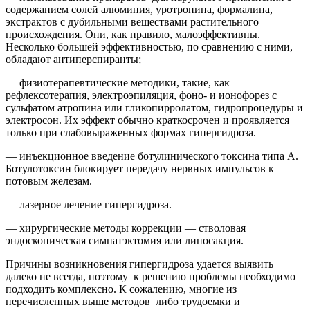
содержанием солей алюминия, уротропина, формалина,
экстрактов с дубильными веществами растительного
происхождения. Они, как правило, малоэффективны.
Несколько большей эффективностью, по сравнению с ними,
обладают антиперспиранты;
— физиотерапевтические методики, такие, как
рефлексотерапия, электроэпиляция, фоно- и ионофорез с
сульфатом атропина или гликопирролатом, гидропроцедуры и
электросон. Их эффект обычно краткосрочен и проявляется
только при слабовыраженных формах гипергидроза.
— инъекционное введение ботулинического токсина типа А.
Ботулотоксин блокирует передачу нервных импульсов к
потовым железам.
— лазерное лечение гипергидроза.
— хирургические методы коррекции — стволовая
эндоскопическая симпатэктомия или липосакция.
Причины возникновения гипергидроза удается выявить
далеко не всегда, поэтому к решению проблемы необходимо
подходить комплексно. К сожалению, многие из
перечисленных выше методов либо трудоемки и