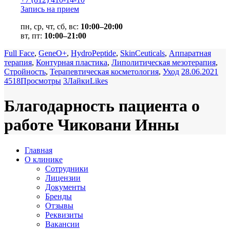
Запись на прием
пн, ср, чт, сб, вс:
10:00–20:00
вт, пт:
10:00–21:00
Full Face
,
GeneO+
,
HydroPeptide
,
SkinCeuticals
,
Аппаратная
терапия
,
Контурная пластика
,
Липолитическая мезотерапия
,
Стройность
,
Терапевтическая косметология
,
Уход
28.06.2021
4518
Просмотры
3
Лайки
Likes
Благодарность пациента о
работе Чиковани Инны
Главная
О клинике
Сотрудники
Лицензии
Документы
Бренды
Отзывы
Реквизиты
Вакансии