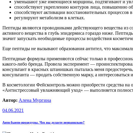
уменьшают уже имеющиеся морщины, подтягивают и увл
способствуют укреплению контуров лица, повышению об
способствуют активации восстановительных процессов в 
регулируют метаболизм в клетках.
Пептиды являются проводниками действующего вещества из сос
активного вещества в глубь эпидермиса гораздо ниже. Пептиды 
значит запускать необходимые процессы воздействия косметиче
Еще пептиды не вызывают образования антител, что максималь
Пептидные формулы применяются сейчас только в профессион
какого-либо бренда. Провела эксперимент — проинспектировал
консультант в красных штанишках пыталась меня предостеречь, что с к
консультанта — продать собственную марку, а интересоватьс
В косметологии Фейсконтроль можно приобрести средства на о
«Антистрессовый увлажняющий уход» — выполняется полность
Автор:
Алена Мургина
04.06.2021
Анти бьюти-процедуры. Что вы делаете неправильно?