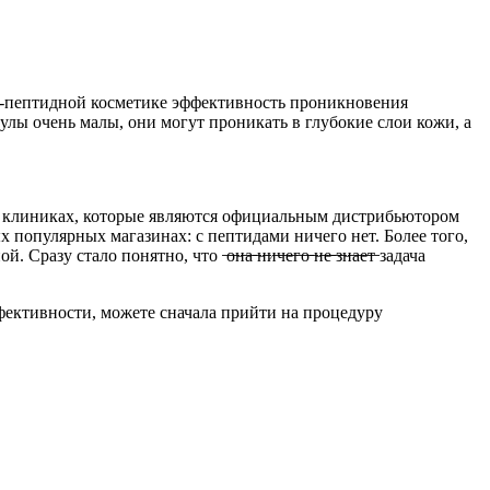
не-пептидной косметике эффективность проникновения
улы очень малы, они могут проникать в глубокие слои кожи, а
х клиниках, которые являются официальным дистрибьютором
 популярных магазинах: с пептидами ничего нет. Более того,
 понятно, что ̶о̶н̶а̶ ̶н̶и̶ч̶е̶г̶о̶ ̶н̶е̶ ̶з̶н̶а̶е̶т̶
задача
фективности, можете сначала прийти на процедуру