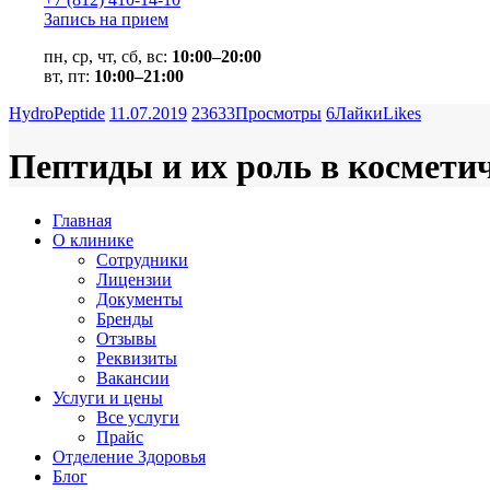
Запись на прием
пн, ср, чт, сб, вс:
10:00–20:00
вт, пт:
10:00–21:00
HydroPeptide
11.07.2019
23633
Просмотры
6
Лайки
Likes
Пептиды и их роль в космети
Главная
О клинике
Сотрудники
Лицензии
Документы
Бренды
Отзывы
Реквизиты
Вакансии
Услуги и цены
Все услуги
Прайс
Отделение Здоровья
Блог