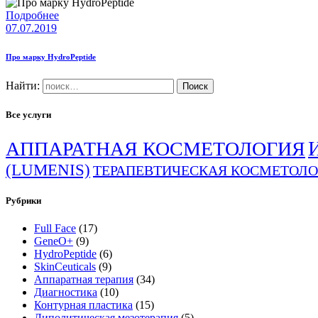
Подробнее
07.07.2019
Про марку HydrоPeptide
Найти:
Все услуги
АППАРАТНАЯ КОСМЕТОЛОГИЯ
(LUMENIS)
ТЕРАПЕВТИЧЕСКАЯ КОСМЕТОЛ
Рубрики
Full Face
(17)
GeneO+
(9)
HydroPeptide
(6)
SkinCeuticals
(9)
Аппаратная терапия
(34)
Диагностика
(10)
Контурная пластика
(15)
Липолитическая мезотерапия
(5)