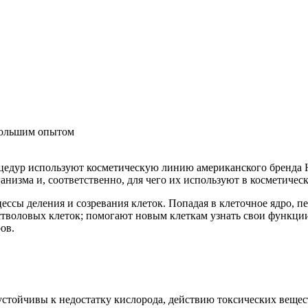
 большим опытом
едур используют косметическую линию американского бренда Hyd
анизма и, соответственно, для чего их используют в косметичес
ссы деления и созревания клеток. Попадая в клеточное ядро, 
воловых клеток; помогают новым клеткам узнать свои функции 
ров.
 устойчивы к недостатку кислорода, действию токсических веще