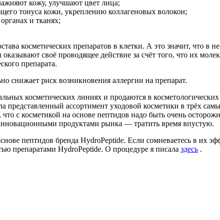
ажняют кожу, улучшают цвет лица;
щего тонуса кожи, укреплению коллагеновых волокон;
органах и тканях;
тава косметических препаратов в клетки. А это значит, что в 
оказывают своё проводящее действие за счёт того, что их молек
ского препарата.
но снижает риск возникновения аллергии на препарат.
альных косметических линиях и продаются в косметологически
а представленный ассортимент уходовой косметики в трёх самых
осметикой на основе пептидов надо быть очень осторожной. Сразу стало
я инновационными продуктами рынка — тратить время впустую.
снове пептидов бренда HydrоPeptide. Если сомневаетесь в их эф
ю препаратами HydrоPeptide. О процедуре я писала
здесь
.