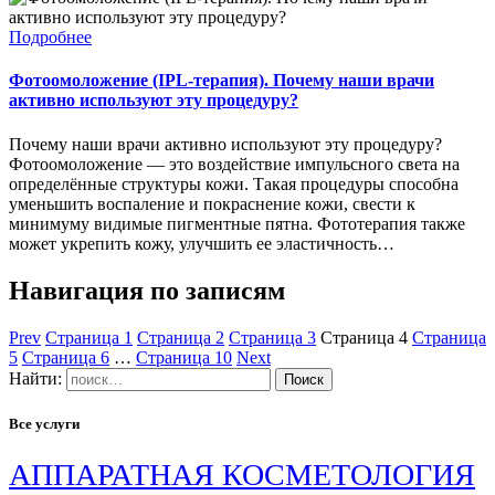
Подробнее
Фотоомоложение (IPL-терапия). Почему наши врачи
активно используют эту процедуру?
Почему наши врачи активно используют эту процедуру?
Фотоомоложение — это воздействие импульсного света на
определённые структуры кожи. Такая процедуры способна
уменьшить воспаление и покраснение кожи, свести к
минимуму видимые пигментные пятна. Фототерапия также
может укрепить кожу, улучшить ее эластичность…
Навигация по записям
Prev
Страница
1
Страница
2
Страница
3
Страница
4
Страница
5
Страница
6
…
Страница
10
Next
Найти:
Все услуги
АППАРАТНАЯ КОСМЕТОЛОГИЯ