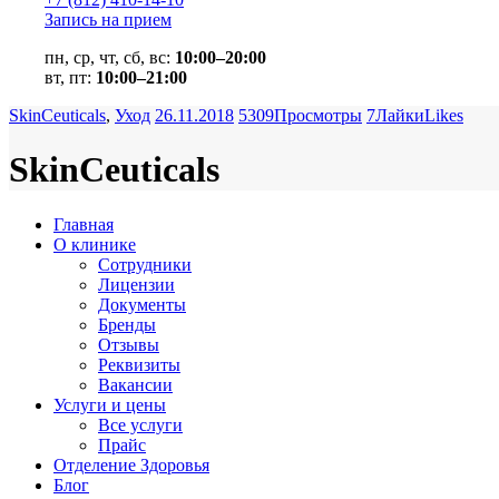
Запись на прием
пн, ср, чт, сб, вс:
10:00–20:00
вт, пт:
10:00–21:00
SkinCeuticals
,
Уход
26.11.2018
5309
Просмотры
7
Лайки
Likes
SkinCeuticals
Главная
О клинике
Сотрудники
Лицензии
Документы
Бренды
Отзывы
Реквизиты
Вакансии
Услуги и цены
Все услуги
Прайс
Отделение Здоровья
Блог