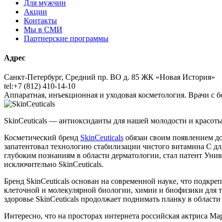
Для мужчин
Акции
Контакты
Мы в СМИ
Партнерские программы
Адрес
Санкт-Петербург, Средний пр. ВО д. 85 ЖК «Новая История»
tel:+7 (812) 410-14-10
Аппаратная, инъекционная и уходовая косметология. Врачи с
SkinCeuticals — антиоксиданты для нашей молодости и красот
Косметический бренд
SkinCeuticals
обязан своим появлением д
запатентовал технологию стабилизации чистого витамина С дл
глубоким познаниям в области дерматологии, стал патент Унив
исключительно SkinCeuticals.
Бренд SkinCeuticals основан на современной науке, что подкр
клеточной и молекулярной биологии, химии и биофизики для то
здоровье SkinCeuticals продолжает поднимать планку в области
Интересно, что на просторах интернета российская актриса Ма