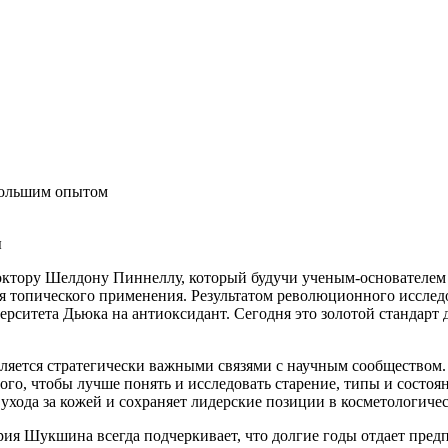
 большим опытом
ы
октору Шелдону Пиннеллу, который будучи ученым-основателем
я топического применения. Результатом революционного исследо
ерситета Дьюка на антиоксидант. Сегодня это золотой стандарт
епляется стратегически важными связями с научным сообществом.
го, чтобы лучше понять и исследовать старение, типы и состоя
 ухода за кожей и сохраняет лидерские позиции в косметологиче
рия Шукшина всегда подчеркивает, что долгие годы отдает предп