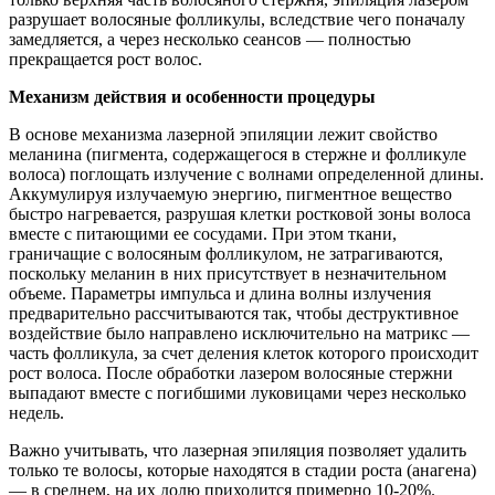
разрушает волосяные фолликулы, вследствие чего поначалу
замедляется, а через несколько сеансов — полностью
прекращается рост волос.
Механизм действия и особенности процедуры
В основе механизма лазерной эпиляции лежит свойство
меланина (пигмента, содержащегося в стержне и фолликуле
волоса) поглощать излучение с волнами определенной длины.
Аккумулируя излучаемую энергию, пигментное вещество
быстро нагревается, разрушая клетки ростковой зоны волоса
вместе с питающими ее сосудами. При этом ткани,
граничащие с волосяным фолликулом, не затрагиваются,
поскольку меланин в них присутствует в незначительном
объеме. Параметры импульса и длина волны излучения
предварительно рассчитываются так, чтобы деструктивное
воздействие было направлено исключительно на матрикс —
часть фолликула, за счет деления клеток которого происходит
рост волоса. После обработки лазером волосяные стержни
выпадают вместе с погибшими луковицами через несколько
недель.
Важно учитывать, что лазерная эпиляция позволяет удалить
только те волосы, которые находятся в стадии роста (анагена)
— в среднем, на их долю приходится примерно 10-20%.