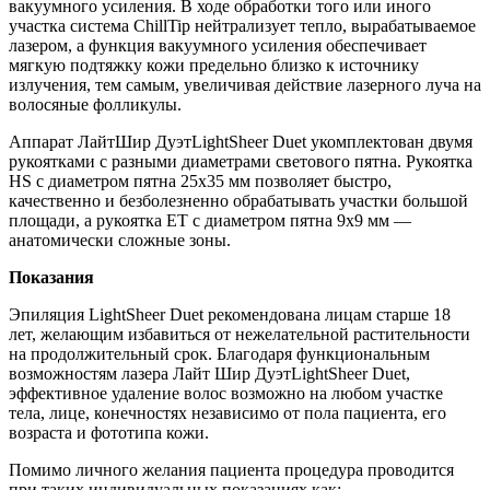
вакуумного усиления. В ходе обработки того или иного
участка система ChillTip нейтрализует тепло, вырабатываемое
лазером, а функция вакуумного усиления обеспечивает
мягкую подтяжку кожи предельно близко к источнику
излучения, тем самым, увеличивая действие лазерного луча на
волосяные фолликулы.
Аппарат ЛайтШир ДуэтLightSheer Duet укомплектован двумя
рукоятками с разными диаметрами светового пятна. Рукоятка
HS с диаметром пятна 25х35 мм позволяет быстро,
качественно и безболезненно обрабатывать участки большой
площади, а рукоятка ET с диаметром пятна 9х9 мм —
анатомически сложные зоны.
Показания
Эпиляция LightSheer Duet рекомендована лицам старше 18
лет, желающим избавиться от нежелательной растительности
на продолжительный срок. Благодаря функциональным
возможностям лазера Лайт Шир ДуэтLightSheer Duet,
эффективное удаление волос возможно на любом участке
тела, лице, конечностях независимо от пола пациента, его
возраста и фототипа кожи.
Помимо личного желания пациента процедура проводится
при таких индивидуальных показаниях как: