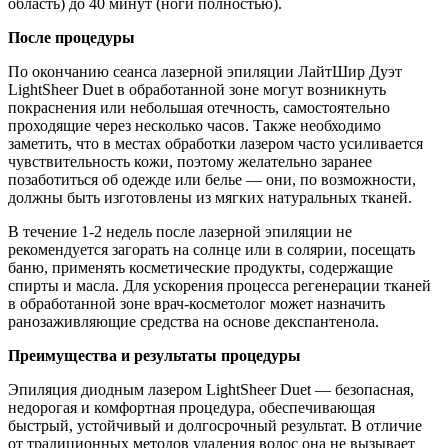
область) до 40 минут (ноги полностью).
После процедуры
По окончанию сеанса лазерной эпиляции ЛайтШир Дуэт
LightSheer Duet в обработанной зоне могут возникнуть
покраснения или небольшая отечность, самостоятельно
проходящие через несколько часов. Также необходимо
заметить, что в местах обработки лазером часто усиливается
чувствительность кожи, поэтому желательно заранее
позаботиться об одежде или белье — они, по возможности,
должны быть изготовлены из мягких натуральных тканей.
В течение 1-2 недель после лазерной эпиляции не
рекомендуется загорать на солнце или в солярии, посещать
баню, применять косметические продукты, содержащие
спирты и масла. Для ускорения процесса регенерации тканей
в обработанной зоне врач-косметолог может назначить
ранозаживляющие средства на основе декспантенола.
Преимущества и результаты процедуры
Эпиляция диодным лазером LightSheer Duet — безопасная,
недорогая и комфортная процедура, обеспечивающая
быстрый, устойчивый и долгосрочный результат. В отличие
от традиционных методов удаления волос она не вызывает