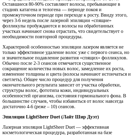
Оставшиеся 80-90% составляют волосы, пребывающие в
стадиях катагена и телогена — периоде покоя и
промежуточном периоде при переходе к росту. Ввиду этого,
через 3-6 недель после лазерной эпиляции «спящие»
фолликулы пробуждаются и волосы на обработанных
участках начинают снова отрастать, что свидетельствует о
необходимости повторной процедуры.
Характерной особенностью эпиляции лазером является не
только эффективное удаление волос уже с первого сеанса, но
и значительное подавление развития «спящих» фолликулов.
Обычно после 2-3 сеансов отмечается существенное
сокращение количества новых волос, замедление их роста,
изменение толщины и цвета (волосы начинают истончаться и
светлеть). Общее число процедур для получения
окончательного результата зависит от участка обработки,
структуры волос, фототипа кожи, индивидуальных
особенностей организма, состояния гормонального фона. В
большинстве случаев, чтобы избавиться от волос навсегда
достаточно
4-6 (реже – 10) сеансов.
Эпиляция LightSheer Duet (Лайт Шир Дуэт)
Лазерная эпиляция LightSheer Duet — эффективная
косметологическая процедура, разработанная на базе