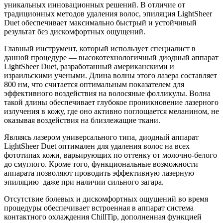
уникальных инновационных решений. В отличие от
традиционных методов удаления волос, эпиляция LightSheer
Duet обеспечивает максимально быстрый и устойчивый
результат без дискомфортных ощущений.
Главный инструмент, который использует специалист в
данной процедуре — высокотехнологичный диодный аппарат
LightSheer Duet, разработанный американскими и
израильскими учеными. Длина волны этого лазера составляет
800 нм, что считается оптимальным показателем для
эффективного воздействия на волосяные фолликулы. Волна
такой длины обеспечивает глубокое проникновение лазерного
излучения в кожу, где оно активно поглощается меланином, не
оказывая воздействия на близлежащие ткани.
Являясь лазером универсального типа, диодный аппарат
LightSheer Duet оптимален для удаления волос на всех
фототипах кожи, варьирующих по оттенку от молочно-белого
до смуглого. Кроме того, функциональные возможности
аппарата позволяют проводить эффективную лазерную
эпиляцию даже при наличии сильного загара.
Отсутствие болевых и дискомфортных ощущений во время
процедуры обеспечивает встроенная в аппарат система
контактного охлаждения ChillTip, дополненная функцией